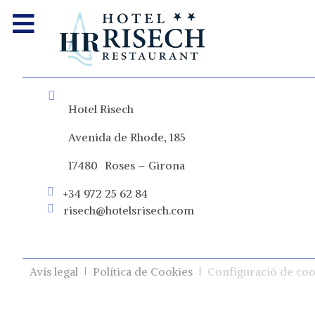
Hotel Risech
Avenida de Rhode, 185
17480 Roses – Girona
+34 972 25 62 84
risech@hotelsrisech.com
Avís legal
Política de Cookies
Configuració de coo