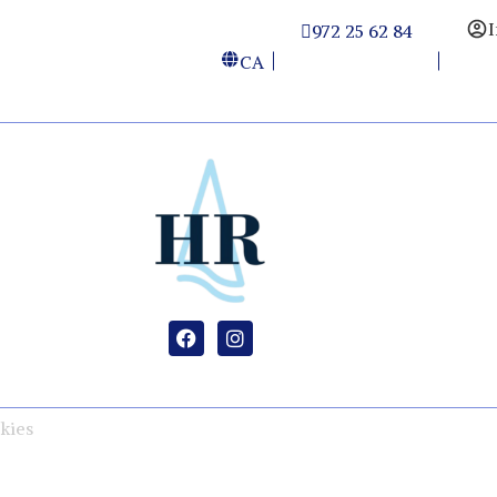
I
972 25 62 84
CA
kies