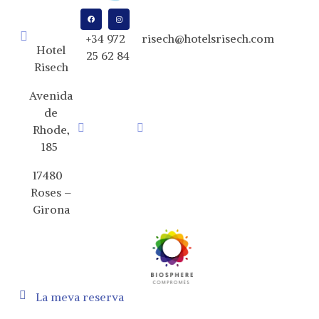
+34 972
risech@hotelsrisech.com
Hotel
25 62 84
Risech
Avenida
de
Rhode,
185
17480
Roses –
Girona
La meva reserva