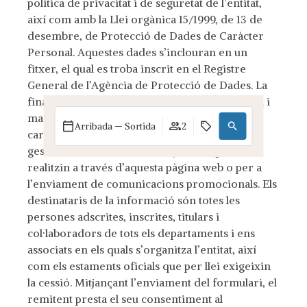
política de privacitat i de seguretat de l’entitat,
així com amb la Llei orgànica 15/1999, de 13 de
desembre, de Protecció de Dades de Caràcter
Personal. Aquestes dades s’inclouran en un
fitxer, el qual es troba inscrit en el Registre
General de l’Agència de Protecció de Dades. La
finalitat principal de la seva creació, existència i
manteniment és el tractament de les dades de
Arribada — Sortida
2
caràcter personal amb la finalitat de poder
gestionar les reserves d’allotjament que es
realitzin a través d’aquesta pàgina web o per a
l’enviament de comunicacions promocionals. Els
destinataris de la informació són totes les
persones adscrites, inscrites, titulars i
col·laboradors de tots els departaments i ens
associats en els quals s’organitza l’entitat, així
com els estaments oficials que per llei exigeixin
la cessió. Mitjançant l’enviament del formulari, el
remitent presta el seu consentiment al