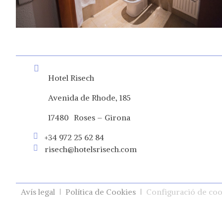
Hotel Risech
Avenida de Rhode, 185
17480 Roses – Girona
+34 972 25 62 84
risech@hotelsrisech.com
Avís legal
Política de Cookies
Configuració de coo