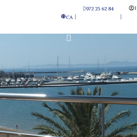
I
972 25 62 84
CA