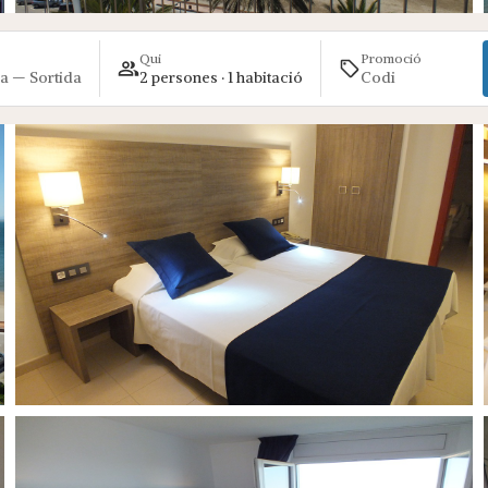
Qui
Promoció
a — Sortida
2 persones · 1 habitació