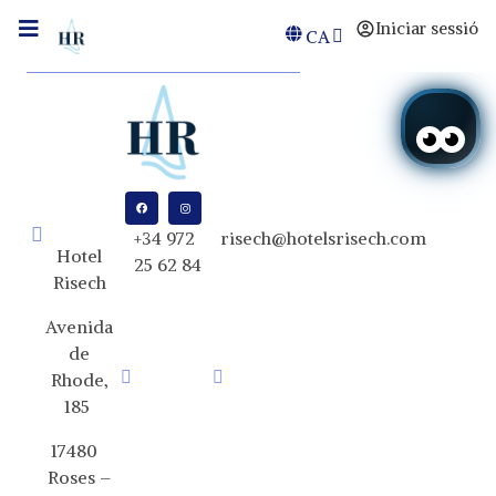
Iniciar sessió
CA
+34 972
risech@hotelsrisech.com
Hotel
25 62 84
Risech
Avenida
de
Rhode,
185
17480
Roses –