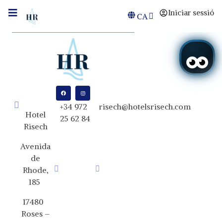
Iniciar sessió
CA
+34 972
risech@hotelsrisech.com
Hotel
25 62 84
Risech
Avenida
de
Rhode,
185
17480
Roses –