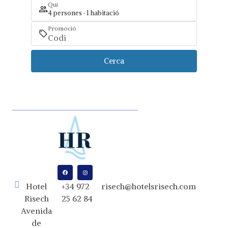
Qui
4 persones · 1 habitació
Promoció
Cerca
Hotel
+34 972
risech@hotelsrisech.com
Risech
25 62 84
Avenida
de