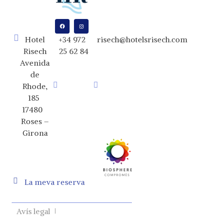
Hotel
+34 972
risech@hotelsrisech.com
Risech
25 62 84
Avenida
de
Rhode,
185
17480
Roses –
Girona
La meva reserva
Avís legal