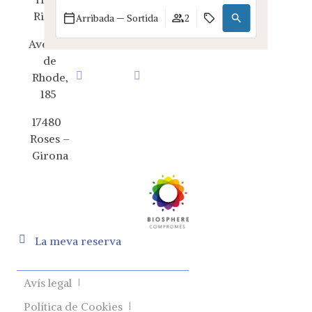
25 62 84
Risech
Arribada — Sortida
2
Avenida
de
Rhode,
185
17480
Roses –
Girona
La meva reserva
Avís legal
Política de Cookies