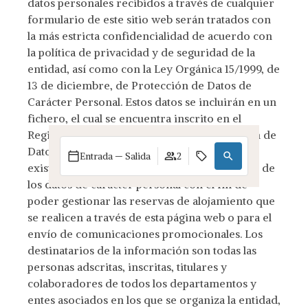
datos personales recibidos a través de cualquier
formulario de este sitio web serán tratados con
la más estricta confidencialidad de acuerdo con
la política de privacidad y de seguridad de la
entidad, así como con la Ley Orgánica 15/1999, de
13 de diciembre, de Protección de Datos de
Carácter Personal. Estos datos se incluirán en un
fichero, el cual se encuentra inscrito en el
Registro General de la Agencia de Protección de
Datos. La finalidad principal de su creación,
Entrada — Salida
2
existencia y mantenimiento es el tratamiento de
los datos de carácter personal con el fin de
poder gestionar las reservas de alojamiento que
se realicen a través de esta página web o para el
envío de comunicaciones promocionales. Los
destinatarios de la información son todas las
personas adscritas, inscritas, titulares y
colaboradores de todos los departamentos y
entes asociados en los que se organiza la entidad,