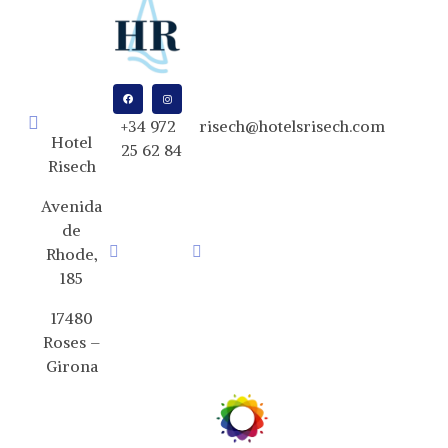
+34 972
risech@hotelsrisech.com
Hotel
25 62 84
Risech
Avenida
de
Rhode,
185
17480
Roses –
Girona