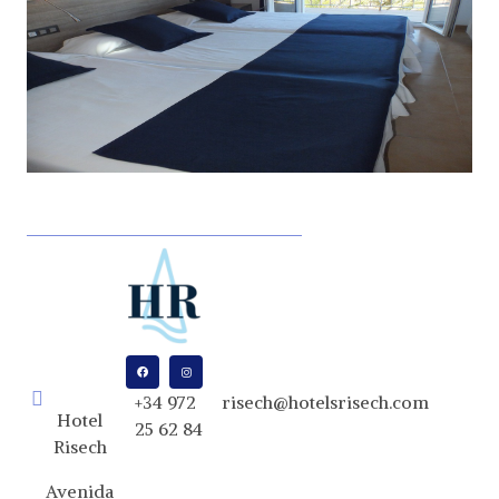
+34 972
risech@hotelsrisech.com
Hotel
25 62 84
Risech
Avenida